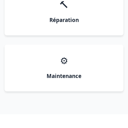
🔨
Réparation
⚙️
Maintenance