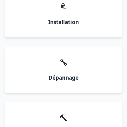
🚿
Installation
🔧
Dépannage
🔨