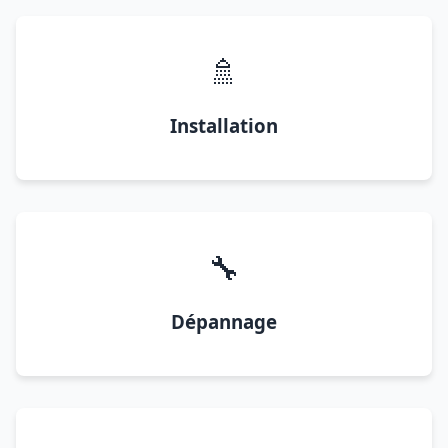
🚿
Installation
🔧
Dépannage