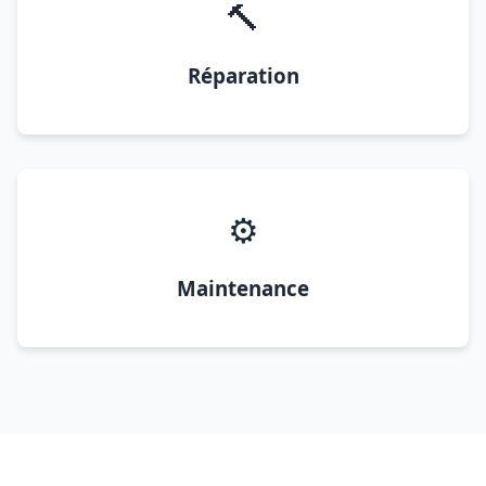
🔨
Réparation
⚙️
Maintenance