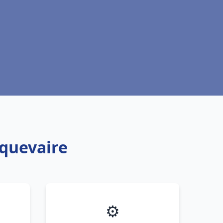
oquevaire
⚙️