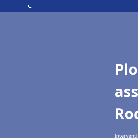
📞
Pl
as
Ro
Intervent