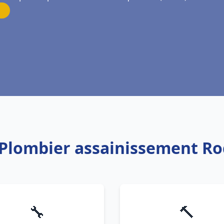
 Plombier assainissement R
🔧
🔨