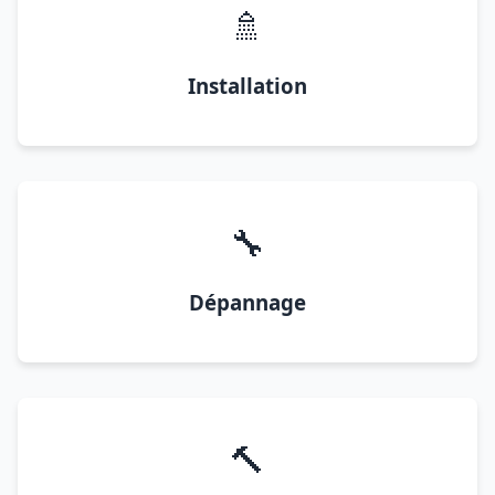
🚿
Installation
🔧
Dépannage
🔨