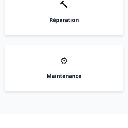
🔨
Réparation
⚙️
Maintenance