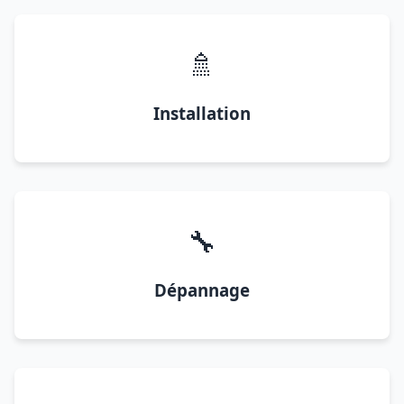
🚿
Installation
🔧
Dépannage