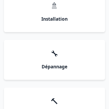
🚿
Installation
🔧
Dépannage
🔨