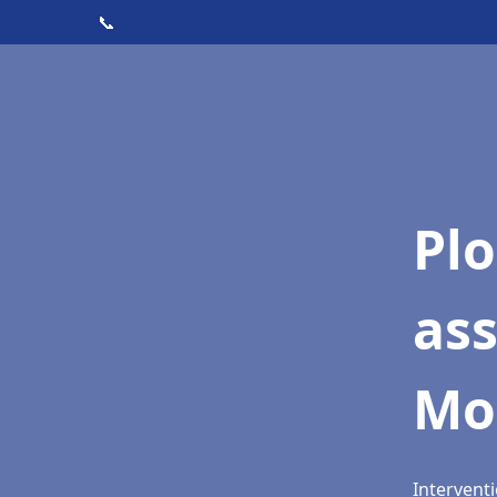
📞
Pl
as
Mo
Interventi