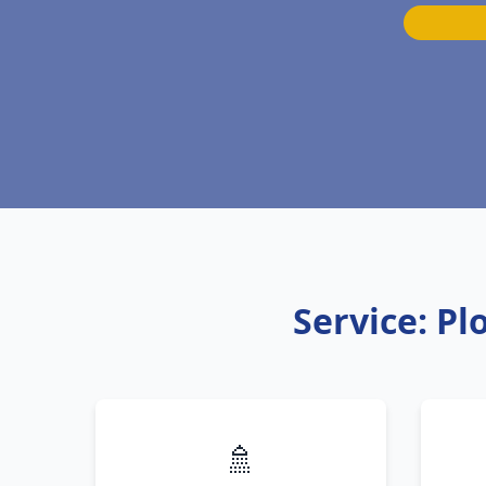
Service: P
🚿