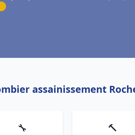
lombier assainissement Roche
🔧
🔨