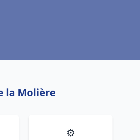
 la Molière
⚙️