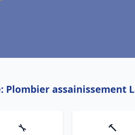
e: Plombier assainissement L
🔧
🔨