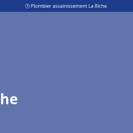
🕒 Plombier assainissement La Riche
che