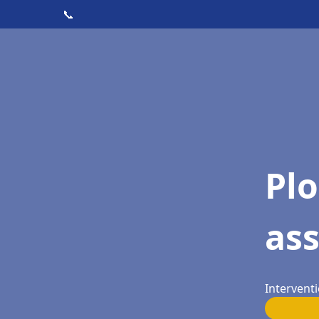
📞
Pl
as
Interventi