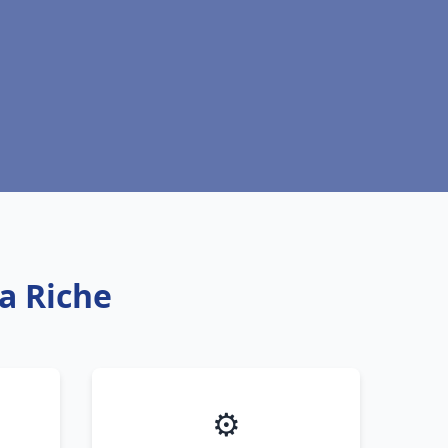
a Riche
⚙️