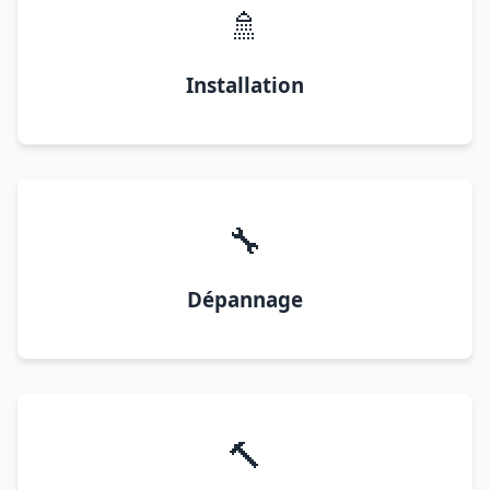
🚿
Installation
🔧
Dépannage
🔨