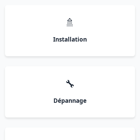
🚿
Installation
🔧
Dépannage