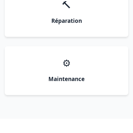
🔨
Réparation
⚙️
Maintenance