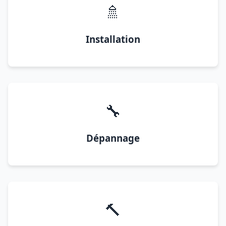
🚿
Installation
🔧
Dépannage
🔨