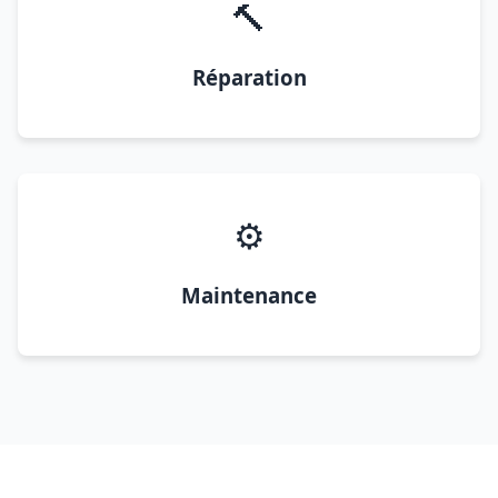
🔨
Réparation
⚙️
Maintenance