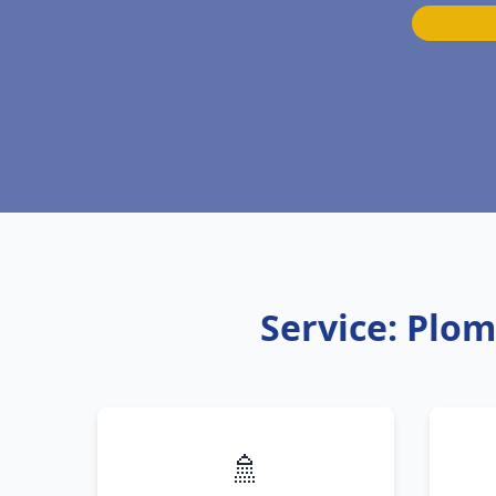
Service: Plo
🚿