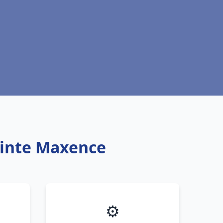
ainte Maxence
⚙️