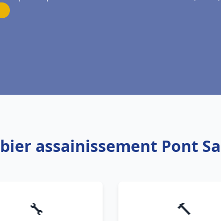
mbier assainissement Pont S
🔧
🔨