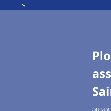
📞
Pl
as
Sa
Intervent