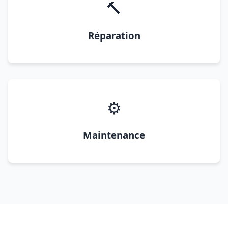
🔨
Réparation
⚙️
Maintenance