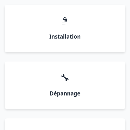
🚿
Installation
🔧
Dépannage