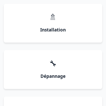
🚿
Installation
🔧
Dépannage