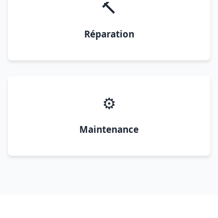
🔨
Réparation
⚙️
Maintenance