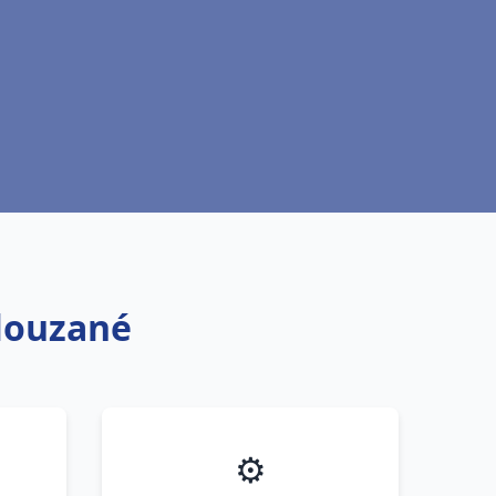
Plouzané
⚙️