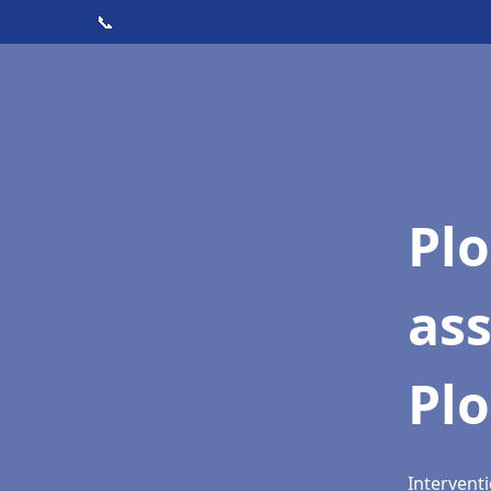
📞
Pl
as
Pl
Intervent