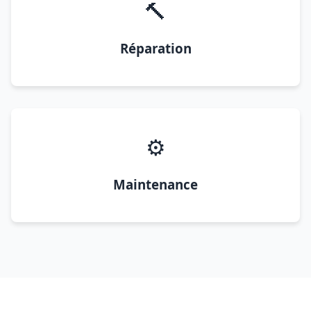
🔨
Réparation
⚙️
Maintenance