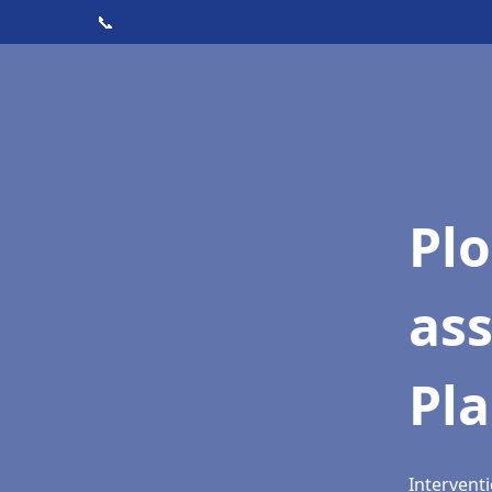
📞
Pl
as
Pl
Intervent