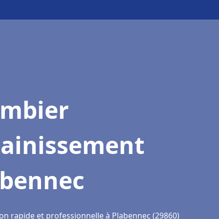
ombier
sainissement
abennec
ion rapide et professionnelle à Plabennec (29860)