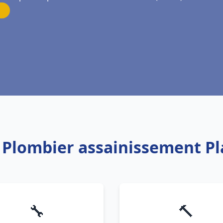
: Plombier assainissement P
🔧
🔨