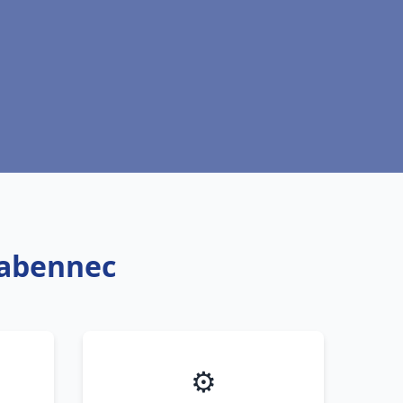
labennec
⚙️