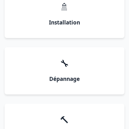
🚿
Installation
🔧
Dépannage
🔨