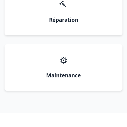
🔨
Réparation
⚙️
Maintenance