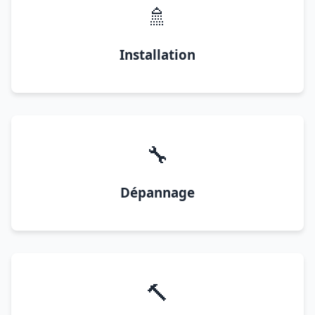
🚿
Installation
🔧
Dépannage
🔨