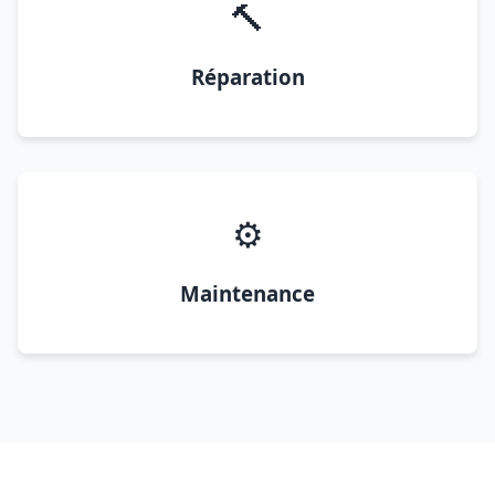
🔨
Réparation
⚙️
Maintenance