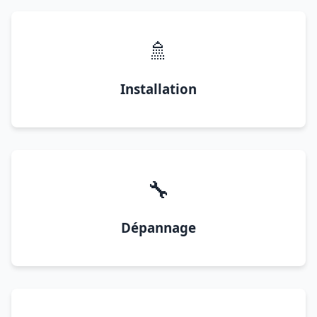
🚿
Installation
🔧
Dépannage