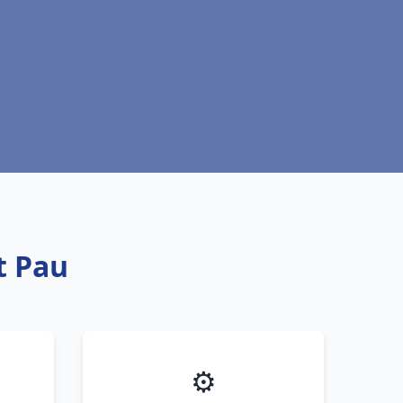
t Pau
⚙️