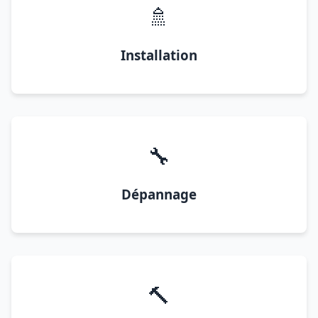
🚿
Installation
🔧
Dépannage
🔨