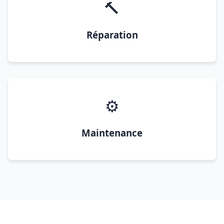
🔨
Réparation
⚙️
Maintenance