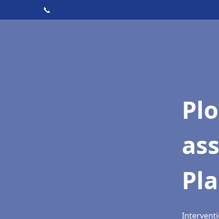
📞
Pl
as
Pl
Interventi