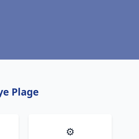
ye Plage
⚙️