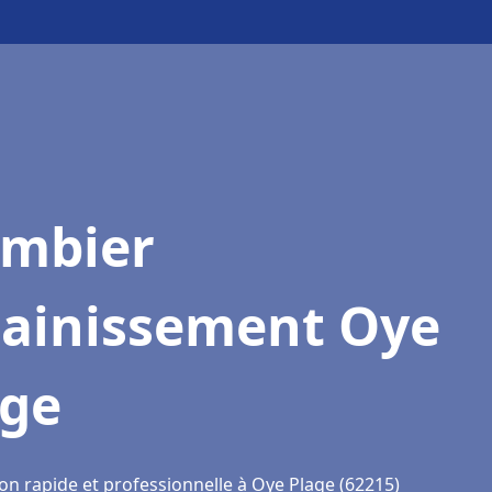
ombier
sainissement Oye
age
on rapide et professionnelle à Oye Plage (62215)