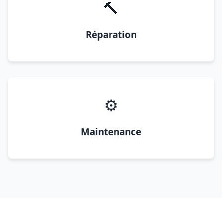
🔨
Réparation
⚙️
Maintenance