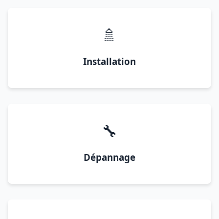
🚿
Installation
🔧
Dépannage