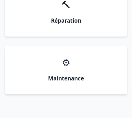
🔨
Réparation
⚙️
Maintenance