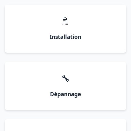
🚿
Installation
🔧
Dépannage