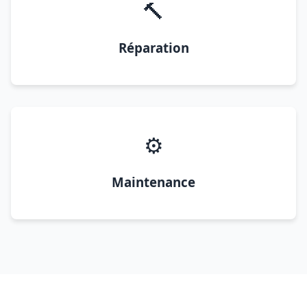
🔨
Réparation
⚙️
Maintenance