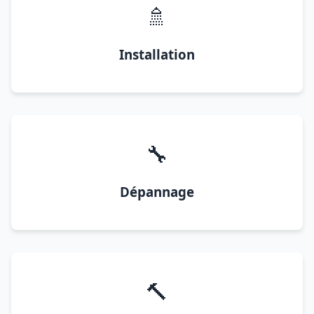
🚿
Installation
🔧
Dépannage
🔨