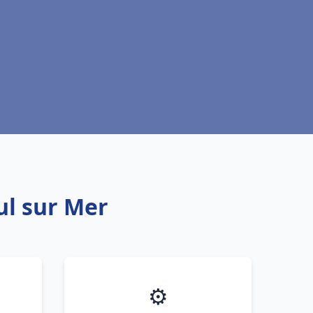
ul sur Mer
⚙️