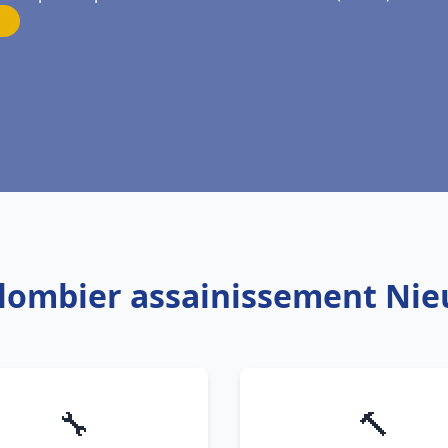
Plombier assainissement Nie
🔧
🔨