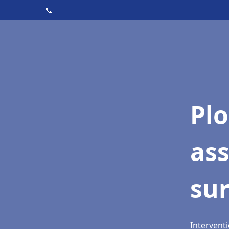
📞
Pl
as
su
Interventi