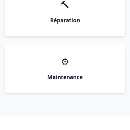
🔨
Réparation
⚙️
Maintenance