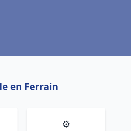
le en Ferrain
⚙️