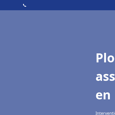
📞
Pl
as
en 
Interventi