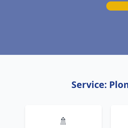
Service: Plo
🚿