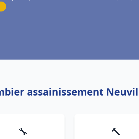
mbier assainissement Neuvil
🔧
🔨