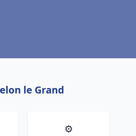
elon le Grand
⚙️