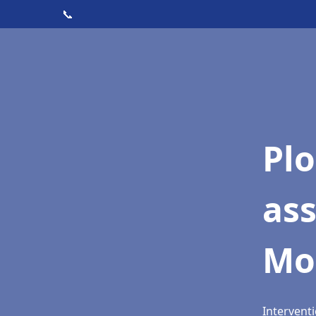
📞
Pl
as
Mo
Intervent