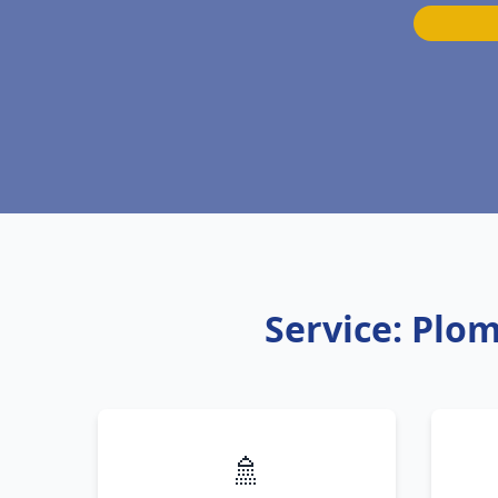
Service: Plo
🚿