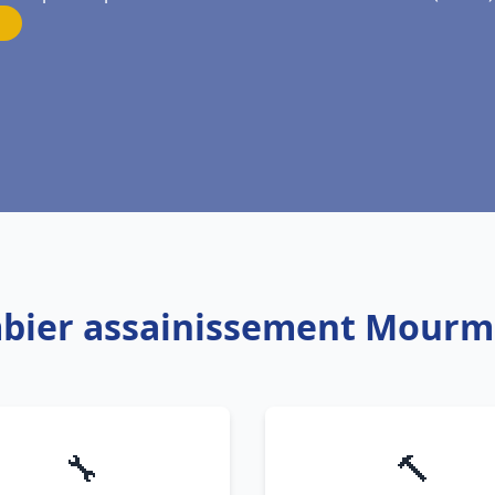
mbier assainissement Mourm
🔧
🔨