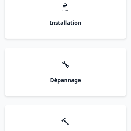
🚿
Installation
🔧
Dépannage
🔨