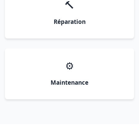
🔨
Réparation
⚙️
Maintenance