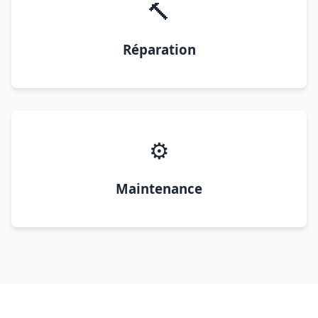
🔨
Réparation
⚙️
Maintenance