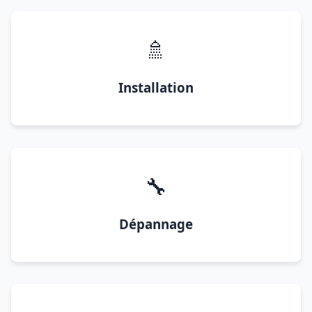
🚿
Installation
🔧
Dépannage