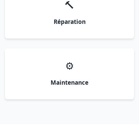
🔨
Réparation
⚙️
Maintenance