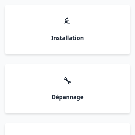
🚿
Installation
🔧
Dépannage