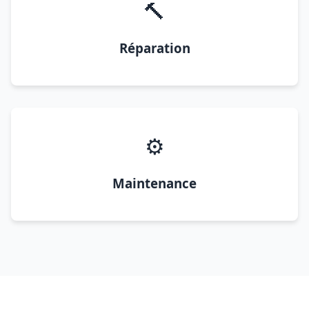
🔨
Réparation
⚙️
Maintenance