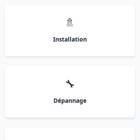
🚿
Installation
🔧
Dépannage