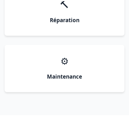
🔨
Réparation
⚙️
Maintenance