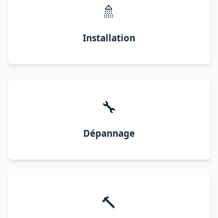
🚿
Installation
🔧
Dépannage
🔨