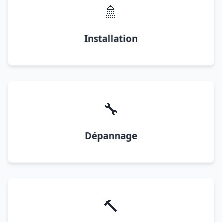
🚿
Installation
🔧
Dépannage
🔨