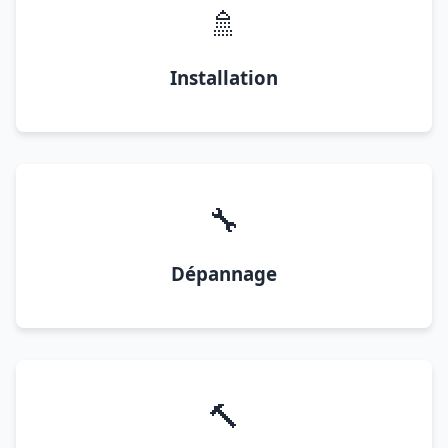
🚿
Installation
🔧
Dépannage
🔨