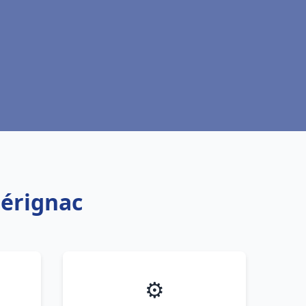
Mérignac
⚙️