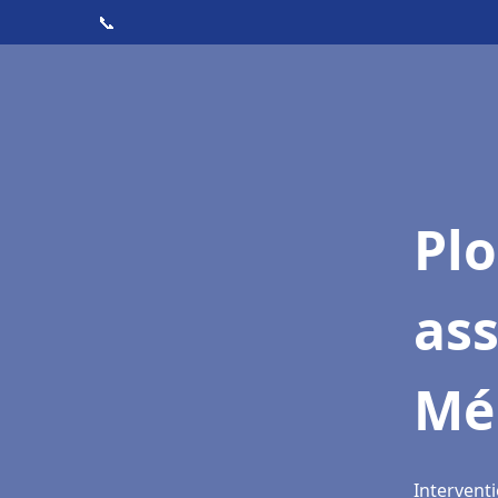
📞
Pl
as
Mé
Intervent