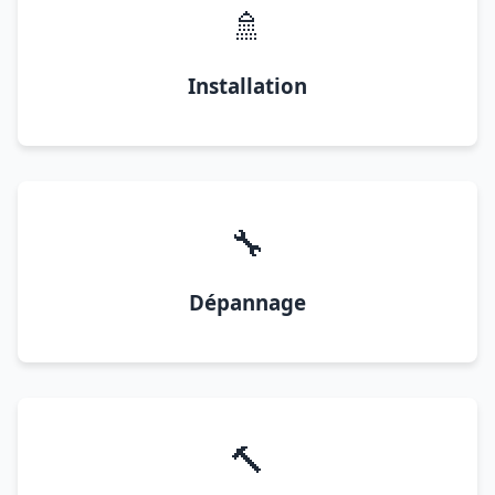
🚿
Installation
🔧
Dépannage
🔨