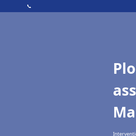
📞
Pl
as
Ma
Intervent