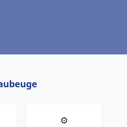
Maubeuge
⚙️