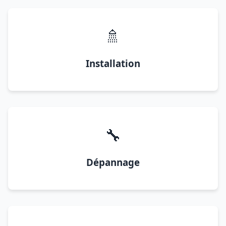
🚿
Installation
🔧
Dépannage