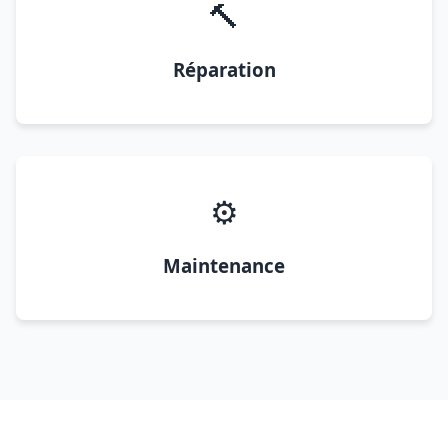
🔨
Réparation
⚙️
Maintenance