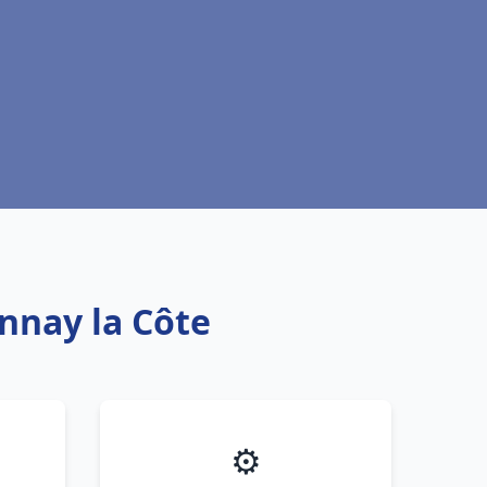
nnay la Côte
⚙️