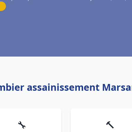
ombier assainissement Marsa
🔧
🔨