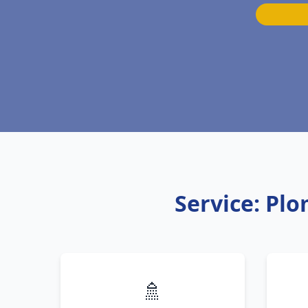
Service: Pl
🚿