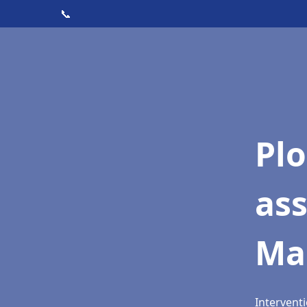
📞
Pl
as
Ma
Intervent