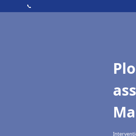
📞
Pl
as
Ma
Intervent