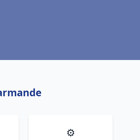
Marmande
⚙️